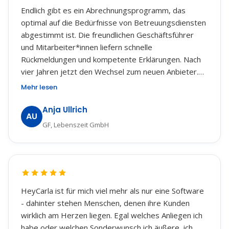
Endlich gibt es ein Abrechnungsprogramm, das
optimal auf die Bedürfnisse von Betreuungsdiensten
abgestimmt ist. Die freundlichen Geschäftsführer
und Mitarbeiter*innen liefern schnelle
Rückmeldungen und kompetente Erklärungen. Nach
vier Jahren jetzt den Wechsel zum neuen Anbieter.
Ich fühle mich bestens betreut und denke, wir haben
Mehr lesen
die richtige Lösung gefunden.
Anja Ullrich
AU
GF, Lebenszeit GmbH
HeyCarla ist für mich viel mehr als nur eine Software
- dahinter stehen Menschen, denen ihre Kunden
wirklich am Herzen liegen. Egal welches Anliegen ich
habe oder welchen Sonderwunsch ich äußere, ich