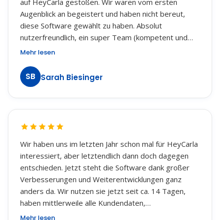
auf HeyCarla gestoßen. Wir waren vom ersten
Augenblick an begeistert und haben nicht bereut,
diese Software gewählt zu haben. Absolut
nutzerfreundlich, ein super Team (kompetent und
freundlich), super schnelle Hilfe - was will man mehr.
Mehr lesen
Es werden ständig Verbesserungen hinzugefügt und
es gibt Funktionen, da kann sich so manch anderer
SB
Sarah Biesinger
Softwareentwickler eine Scheibe davon abschneiden.
Von uns eine klare Empfehlung! Macht weiter so!!!
Wir haben uns im letzten Jahr schon mal für HeyCarla
interessiert, aber letztendlich dann doch dagegen
entschieden. Jetzt steht die Software dank großer
Verbesserungen und Weiterentwicklungen ganz
anders da. Wir nutzen sie jetzt seit ca. 14 Tagen,
haben mittlerweile alle Kundendaten,
Mitarbeiterdaten und alle geplanten Termine
Mehr lesen