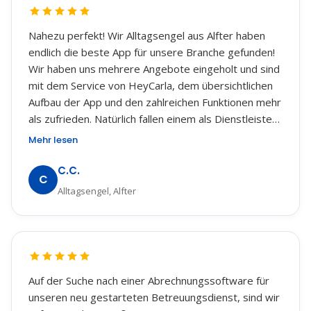
Nahezu perfekt! Wir Alltagsengel aus Alfter haben
endlich die beste App für unsere Branche gefunden!
Wir haben uns mehrere Angebote eingeholt und sind
mit dem Service von HeyCarla, dem übersichtlichen
Aufbau der App und den zahlreichen Funktionen mehr
als zufrieden. Natürlich fallen einem als Dienstleister
gerne mal Optimierungsvorschläge ein, deshalb
Mehr lesen
eben nahezu perfekt! Besonders betonen möchte ich
nochmal den Service, man kann sich jederzeit an das
C.C.
C
Team von HeyCarla wenden und es wird einem
Alltagsengel, Alfter
schnell geholfen. Das ist leider nicht mehr
selbstverständlich. Vielen Dank für die tolle Leistung
hinter dieser Entwicklung!
Auf der Suche nach einer Abrechnungssoftware für
unseren neu gestarteten Betreuungsdienst, sind wir