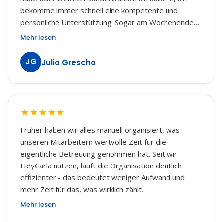
bekomme immer schnell eine kompetente und
persönliche Unterstützung. Sogar am Wochenende
war das Team für mich erreichbar und hat sich Zeit
Mehr lesen
genommen, um gemeinsam eine Lösung zu finden.
Das ist heute wirklich nicht selbstverständlich. Auch
JG
Julia Grescho
meine Mitarbeiter arbeiten sehr gerne mit der App.
Sie haben jederzeit Zugriff auf ihre Stundenzettel,
Lohnabrechnungen, verbleibenden Krankheitstage
sowie alle wichtigen Informationen zu ihren Kunden
und den verfügbaren Betreuungsstunden. Das
erleichtert den Arbeitsalltag für das gesamte Team
Früher haben wir alles manuell organisiert, was
enorm. Ich kann HeyCarla jeder Alltagsbegleitung
unseren Mitarbeitern wertvolle Zeit für die
empfehlen. Nicht nur wegen der durchdachten
eigentliche Betreuung genommen hat. Seit wir
Software, sondern vor allem wegen des großartigen
HeyCarla nutzen, läuft die Organisation deutlich
Supports und der Menschlichkeit, die hinter dem
effizienter - das bedeutet weniger Aufwand und
gesamten Team steckt.
mehr Zeit für das, was wirklich zählt.
Mehr lesen