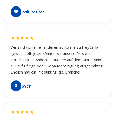
eingegeben und es läuft absolut super. Das
Programm ist intuitiv zu bedienen, auf Fehler oder
RR
Ralf Reuter
Bugs wird umgehend reagiert und der
Telefonsupport ist dank Adrian Maxhera
hervorragend. Wir können jedem Betreuungsdienst
diese Software nur empfehlen. Daher gibt es von uns
5 Sterne.
Wir sind von einer anderen Software zu HeyCarla
gewechselt. Jetzt können wir unsere Prozesse
verschlanken! Andere Optionen auf dem Markt sind
nur auf Pflege oder Gebäudereinigung ausgerichtet.
Endlich mal ein Produkt für die Branche!
S
Sven