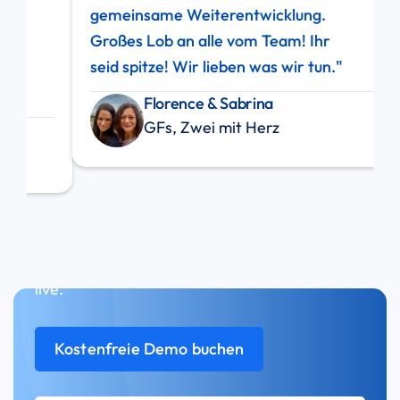
gemeinsame Weiterentwicklung.
Da
Großes Lob an alle vom Team! Ihr
Me
seid spitze! Wir lieben was wir tun."
me
Da
Florence & Sabrina
Te
GFs, Zwei mit Herz
Abonniere unseren kostenlosen Newsletter
für praxisnahe Tipps - oder vereinbare gleich
eine kostenlose Demo und erlebe HeyCarla
live.
Kostenfreie Demo buchen