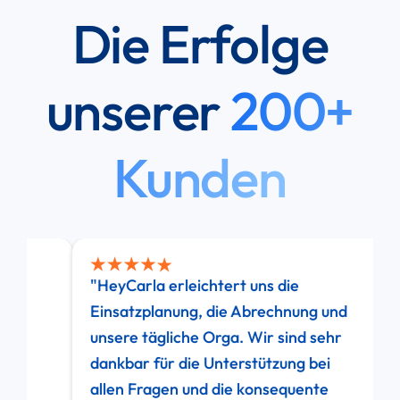
Die Erfolge
unserer
200+
Kunden
"HeyCarla erleichtert uns die
"H
Einsatzplanung, die Abrechnung und
sp
unsere tägliche Orga. Wir sind sehr
de
dankbar für die Unterstützung bei
ef
allen Fragen und die konsequente
di