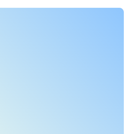
ie Mitarbeiter-App
kommt ein
Update!